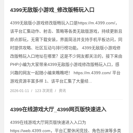
4399无敌版小游戏_修改版畅玩入口
4399无敌版小游戏修改版畅玩入口是https://m.4399.com/，
该平台汇集动作、射击、策略等各类无敌版游戏，持续更新且
即点即玩，无需下载安装，界面简洁并支持手机平板访问，同
时提供攻略、社区互动与排行榜功能。 4399无敌版小游戏修
改版畅玩入口地址在哪里？这是不少网友都关注的，接下来由
PHP小编为大家带来4399无敌版小游戏修改版畅玩入口，感
兴趣的网友一起随小编来瞧瞧吧！ https://m.4399.com/ 平台
游戏资源丰富多样 1、该平台汇集了大量经...
2026-01-11
/
123 次浏览
/
资讯
4399在线游戏大厅_4399网页版快速进入
4399在线游戏大厅网页版快速进入入口为
https://web.4399.com，平台汇聚休闲竞技、角色扮演等多类