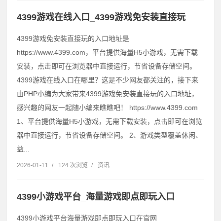
4399游戏在线入口_4399游戏免安装直接玩
4399游戏免安装直接玩的入口地址是
https://www.4399.com，平台提供海量H5小游戏，无需下载
安装，点击即可在浏览器中直接运行，节省设备存储空间。
4399游戏在线入口在哪里？这是不少网友都关注的，接下来
由PHP小编为大家带来4399游戏免安装直接玩的入口地址，
感兴趣的网友一起随小编来瞧瞧吧！ https://www.4399.com
1、平台提供海量H5小游戏，无需下载安装，点击即可在浏览
器中直接运行，节省设备存储空间。 2、游戏类型覆盖休闲、
益...
2026-01-11
/
124 次浏览
/
资讯
4399小游戏平台_海量游戏即点即玩入口
4399小游戏平台海量游戏即点即玩入口在官网