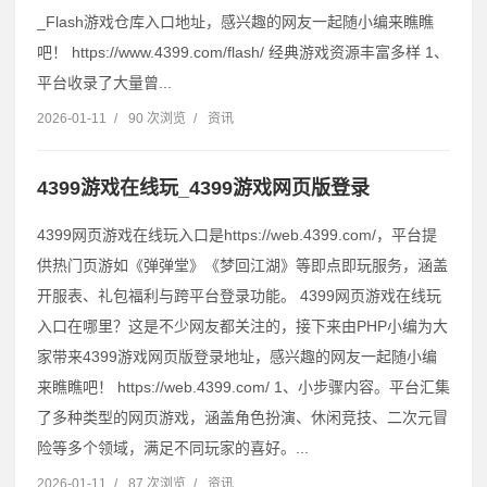
_Flash游戏仓库入口地址，感兴趣的网友一起随小编来瞧瞧
吧！ https://www.4399.com/flash/ 经典游戏资源丰富多样 1、
平台收录了大量曾...
2026-01-11
/
90 次浏览
/
资讯
4399游戏在线玩_4399游戏网页版登录
4399网页游戏在线玩入口是https://web.4399.com/，平台提
供热门页游如《弹弹堂》《梦回江湖》等即点即玩服务，涵盖
开服表、礼包福利与跨平台登录功能。 4399网页游戏在线玩
入口在哪里？这是不少网友都关注的，接下来由PHP小编为大
家带来4399游戏网页版登录地址，感兴趣的网友一起随小编
来瞧瞧吧！ https://web.4399.com/ 1、小步骤内容。平台汇集
了多种类型的网页游戏，涵盖角色扮演、休闲竞技、二次元冒
险等多个领域，满足不同玩家的喜好。...
2026-01-11
/
87 次浏览
/
资讯