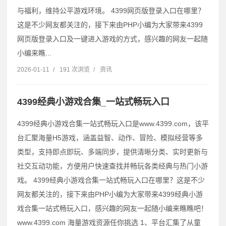
与福利，维持公平游戏环境。 4399网页版登录入口在哪里？
这是不少网友都关注的，接下来由PHP小编为大家带来4399
网页版登录入口及一键进入游戏的方式，感兴趣的网友一起随
小编来瞧...
2026-01-11
/
191 次浏览
/
资讯
4399经典小游戏合集_一站式畅玩入口
4399经典小游戏合集一站式畅玩入口是www.4399.com，该平
台汇聚海量H5游戏，涵盖益智、动作、冒险、模拟经营等多
类型，支持即点即玩、多端同步，提供清晰分类、实时更新与
社交互动功能，方便用户快速查找并畅玩各类经典与热门小游
戏。 4399经典小游戏合集一站式畅玩入口在哪里？这是不少
网友都关注的，接下来由PHP小编为大家带来4399经典小游
戏合集一站式畅玩入口，感兴趣的网友一起随小编来瞧瞧吧！
www.4399.com 海量游戏资源任你挑选 1、平台汇集了从童