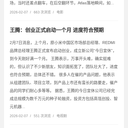
场，当时还差点翻车，在后空翻环节，Atlas落地瞬间，如...
2026-02-07
/
663 次浏览
/
电影
王腾：创业正式启动一个月 进度符合预期
2月7日消息，上个月，原小米中国区市场部总经理、REDMI
品牌总经理王腾正式宣布启动创业，成立新公司“今日宜休”，
到今天刚好满一个月。 王腾表示，万事开头难，确实挺难
的，但认识了不少新朋友，知识面拓宽了，团队壮大了，进度
也符合预期，总体还不错。 很多人在催的产品问题，他表示
从组建团队、项目立项，到产品上市还有蛮长的路要走，催产
品的同学们耐心多等等。 据悉，王腾的今日宜休公司已经完
成总规模为数千万元的种子轮融资，投资方包括高瓴创投、智
元机器...
2026-02-07
/
551 次浏览
/
电视剧