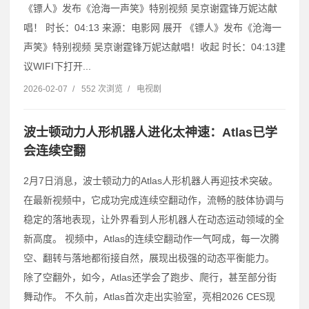
《镖人》发布《沧海一声笑》特别视频 吴京谢霆锋万妮达献
唱！ 时长：04:13 来源：电影网 展开 《镖人》发布《沧海一
声笑》特别视频 吴京谢霆锋万妮达献唱！收起 时长：04:13建
议WIFI下打开...
2026-02-07
/
552 次浏览
/
电视剧
波士顿动力人形机器人进化太神速：Atlas已学
会连续空翻
2月7日消息，波士顿动力的Atlas人形机器人再迎技术突破。
在最新视频中，它成功完成连续空翻动作，流畅的肢体协调与
稳定的落地表现，让外界看到人形机器人在动态运动领域的全
新高度。 视频中，Atlas的连续空翻动作一气呵成，每一次腾
空、翻转与落地都衔接自然，展现出极强的动态平衡能力。
除了空翻外，如今，Atlas还学会了跑步、爬行，甚至部分街
舞动作。 不久前，Atlas首次走出实验室，亮相2026 CES现