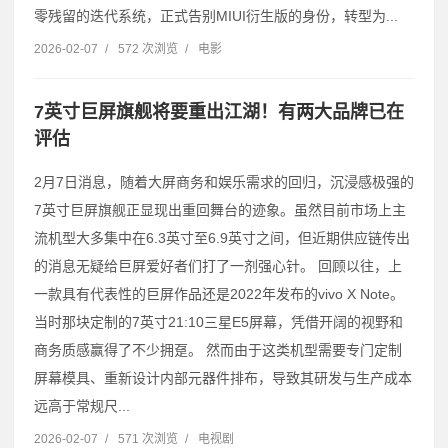
零残留的迭代系统，正式告别MIUI衍生版的身份，转型为...
2026-02-07
/
572 次浏览
/
电影
7英寸巨屏旗舰将要重出江湖！有两大品牌已在
评估
2月7日消息，随着大屏商务和娱乐需求的回归，沉浸感极强的
7英寸巨屏旗舰正显现出重回舞台的迹象。虽然目前市场上主
流机型大多集中在6.3英寸至6.9英寸之间，但近期供应链传出
的消息无疑给巨屏爱好者们打了一剂强心针。 回顾以往，上
一款具有代表性的巨屏作品还是2022年发布的vivo X Note。
当时那块定制的7英寸21:10三星E5屏幕，凭借开阔的视野和
商务质感赢得了不少拥趸。 然而由于这类机型需要专门定制
屏幕模具、重新设计内部元器件排布，导致其研发与生产成本
远高于常规尺...
2026-02-07
/
571 次浏览
/
电视剧