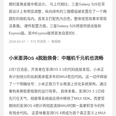
朗的直角金属中框设计。 与上代相比，三星Galaxy S26在背
部设计上有明显调整，纵向排布的三摄模组被安置在了一个椭
圆形的相机岛内。首发主打配色为白色，整体视觉效果非常简
洁素雅。 硬件配置方面，三星Galaxy S26将提供骁龙版和
Exynos版。其中Exynos版将首发自家的E...
2026-02-07
/
573 次浏览
/
电视剧
小米澎湃OS 4脱胎换骨：中端机千元机也流畅
2月7日消息，开发者在澎湃OS 3.1的代码底层发现，小米正
有计划地分阶段剥离承载多年的MIUI老旧代码。这一动作释放
了一个明确信号：小米正致力于从根源上优化系统架构，通过
重构来换取更极致的运行效率。 具体来看，澎湃OS 3.1已经
先行在天气、相册等系统级应用中移除了MIUI SDK。而更受
期待的澎湃OS 4预计将彻底清除MIUI时期一直累积至今的所
有残余代码。 这意味着澎湃OS 4将成为首个真正意义上MIUI