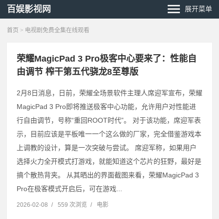
百娱影视网
展开菜单
首页
> 电视剧免费全集在线观看
荣耀MagicPad 3 Pro极客中心要来了：性能自
由调节 榨干第五代骁龙8至尊版
2月8日消息，日前，荣耀全场景软件主理人席迎军宣布，荣耀
MagicPad 3 Pro即将推送极客中心功能，允许用户对性能进
行自由调节，号称“重回ROOT时代”。 对于该功能，席迎军表
示，目前应该是平板唯一一个这么做的厂家，完全借鉴游戏本
上调教的设计，算是一次突破与尝试。 席迎军称，如果用户
选择火力全开模式打游戏，就能知道这个芯片的狂野，最好是
搞个散热背夹。 从其晒出的界面截图来看，荣耀MagicPad 3
Pro在极客模式开启后，可在游戏...
2026-02-08
/
559 次浏览
/
电影