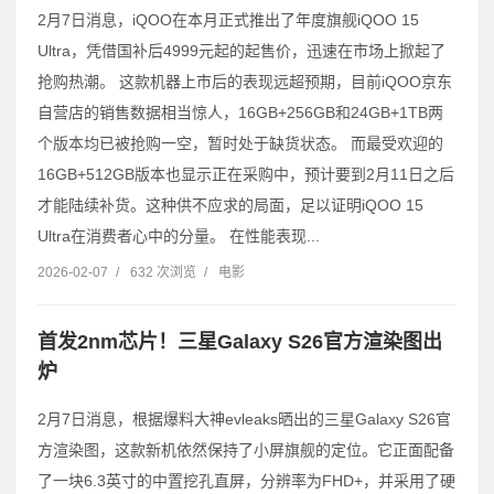
2月7日消息，iQOO在本月正式推出了年度旗舰iQOO 15
Ultra，凭借国补后4999元起的起售价，迅速在市场上掀起了
抢购热潮。 这款机器上市后的表现远超预期，目前iQOO京东
自营店的销售数据相当惊人，16GB+256GB和24GB+1TB两
个版本均已被抢购一空，暂时处于缺货状态。 而最受欢迎的
16GB+512GB版本也显示正在采购中，预计要到2月11日之后
才能陆续补货。这种供不应求的局面，足以证明iQOO 15
Ultra在消费者心中的分量。 在性能表现...
2026-02-07
/
632 次浏览
/
电影
首发2nm芯片！三星Galaxy S26官方渲染图出
炉
2月7日消息，根据爆料大神evleaks晒出的三星Galaxy S26官
方渲染图，这款新机依然保持了小屏旗舰的定位。它正面配备
了一块6.3英寸的中置挖孔直屏，分辨率为FHD+，并采用了硬