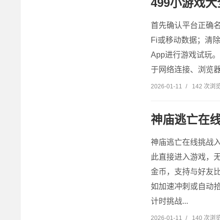
499小游戏
首先确认平台正确名称为
Fi或移动数据；清除浏
App进行游戏试玩
于网络连接、浏览器设
2026-01-11
/
142 次浏
神庙逃亡在线
神庙逃亡在线挑战入口位于C
此直接进入游戏，
金币，支持与好友
如加速冲刺或自动
计时挑战...
2026-01-11
/
140 次浏