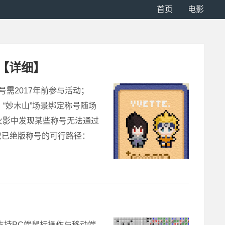
首页
电影
【详细】
需2017年前参与活动；
、“妙木山”场景绑定称号随场
素火影中发现某些称号无法通过
取已绝版称号的可行路径：
布局，支持PC端鼠标操作与移动端