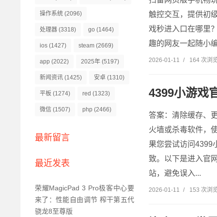
操作系统
(2096)
触控交互，提供初
戏秒进入口在哪里
处理器
(3318)
go
(1464)
趣的网友一起随小编来瞧
ios
(1427)
steam
(2669)
2026-01-11
/
164 次浏
app
(2022)
2025年
(5197)
新闻资讯
(1425)
安卓
(1310)
4399小游戏
平板
(1274)
red
(1323)
微信
(1507)
php
(2466)
答案：清除缓存、更
火墙或杀毒软件，使
最新留言
果您尝试访问439
致。以下是进入官网并
最近发表
站，避免误入...
荣耀MagicPad 3 Pro极客中心要
2026-01-11
/
153 次浏
来了：性能自由调节 榨干第五代
骁龙8至尊版