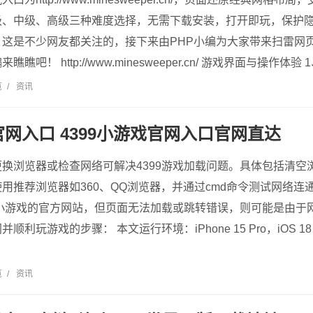
级、中级、高级三种难度选择，无需下载安装，打开即玩，保护隐
？这是不少网友都关注的，接下来由PHP小编为大家带来扫雷网
瞧吧！ http://www.minesweeper.cn/ 游戏界面与操
览
/
资讯
官网入口 4399小游戏官网入口官网直达
换浏览器或检查网络可解决4399游戏加载问题。具体包括清空浏览
用推荐浏览器如360、QQ浏览器，并通过cmd命令测试网络连
9小游戏的官方网站，但页面无法加载或跳转错误，则可能是由于
顺利玩游戏的步骤： 本文运行环境：iPhone 15 Pro，iOS
览
/
资讯