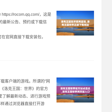
/rocom.qq.com/，这是
戏的最新公告、预约或下载信
：
安卓用户可在官网直接下载安装包，
载客户端的游戏。所谓的“网
 《洛克王国：世界》的官方
以在这里了解最新动态、进行游戏预
那样通过浏览器直接打开游