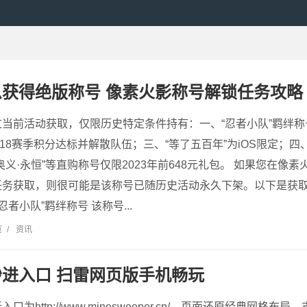
获得绝版称号 像素火影称号解锁任务攻略
当前活动获取，仅限历史特定条件持有：一、“忍者小队”羁绊称号
018赛季积分达标并解散队伍；三、“等了五百年”为iOS限定；四
奥义·永恒”等直购称号仅限2023年前648元礼包。 如果您在像
任务获取，则很可能是该称号已随历史活动永久下架。以下是获
忍者小队”羁绊称号 该称号...
览
/
资讯
进入口 扫雷网页版手机畅玩
为http://www.minesweeper.cn/，页面还原经典网格