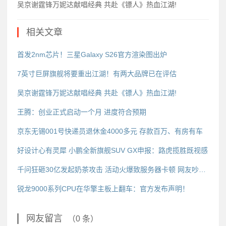
吴京谢霆锋万妮达献唱经典 共赴《镖人》热血江湖!
相关文章
首发2nm芯片！三星Galaxy S26官方渲染图出炉
7英寸巨屏旗舰将要重出江湖！有两大品牌已在评估
吴京谢霆锋万妮达献唱经典 共赴《镖人》热血江湖!
王腾：创业正式启动一个月 进度符合预期
京东无锡001号快递员退休金4000多元 存款百万、有房有车
好设计心有灵犀 小鹏全新旗舰SUV GX申报：路虎揽胜既视感
千问狂砸30亿发起奶茶攻击 活动火爆致服务器卡顿 网友吵翻了
锐龙9000系列CPU在华擎主板上翻车：官方发布声明！
网友留言
（0 条）