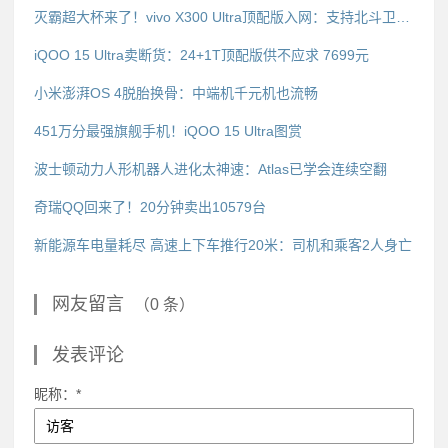
灭霸超大杯来了！vivo X300 Ultra顶配版入网：支持北斗卫星短信
iQOO 15 Ultra卖断货：24+1T顶配版供不应求 7699元
小米澎湃OS 4脱胎换骨：中端机千元机也流畅
451万分最强旗舰手机！iQOO 15 Ultra图赏
波士顿动力人形机器人进化太神速：Atlas已学会连续空翻
奇瑞QQ回来了！20分钟卖出10579台
新能源车电量耗尽 高速上下车推行20米：司机和乘客2人身亡
网友留言
（0 条）
发表评论
昵称：*